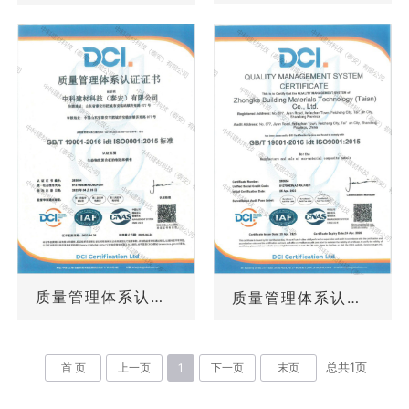
查看详情+
查看详情+
质量管理体系认证证书
质量管理体系认证证书
查看详情+
查看详情+
总共
1
页
首 页
上一页
1
下一页
末页